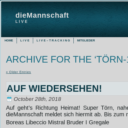
dieMannschaft
L I V E
HOME
L I V E
L I V E – T R A C K I N G
MITGLIEDER
ARCHIVE FOR THE ‘TÖRN-
« Older Entries
AUF WIEDERSEHEN!
October 28th, 2018
Auf geht’s Richtung Heimat! Super Törn, nahe
dieMannschaft meldet sich hiermit ab. Bis zum
Boreas Libeccio Mistral Bruder I Gregale