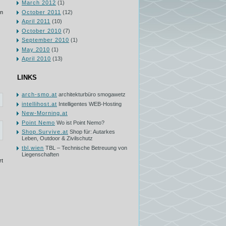
March 2012
(1)
October 2011
(12)
nn
April 2011
(10)
October 2010
(7)
September 2010
(1)
May 2010
(1)
April 2010
(13)
LINKS
arch-smo.at
architekturbüro smogawetz
intellihost.at
Intelligentes WEB-Hosting
New-Morning.at
Point Nemo
Wo ist Point Nemo?
Shop.Survive.at
Shop für: Autarkes
Leben, Outdoor & Zivilschutz
tbl.wien
TBL – Technische Betreuung von
Liegenschaften
rt