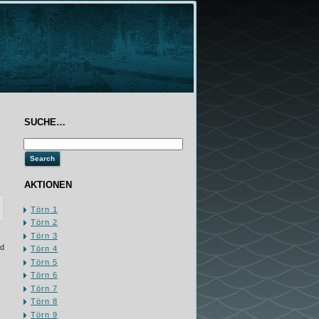
SUCHE…
AKTIONEN
Törn 1
Törn 2
Törn 3
ad
Törn 4
Törn 5
Törn 6
Törn 7
Törn 8
Törn 9