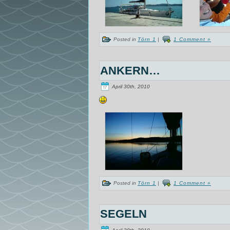
Posted in
Törn 1
|
1 Comment »
ANKERN…
April 30th, 2010
Posted in
Törn 1
|
1 Comment »
SEGELN
April 30th, 2010