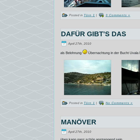
Posted in
Törn 1
|
3 Comments »
DAFÜR GIBT’S DAS
April 27th, 2010
als Belohnung
Übernachtung in der Bucht Uvala N
Posted in
Törn 1
|
No Comments »
MANÖVER
April 27th, 2010
üben kann ganz schön anstrengend sein…