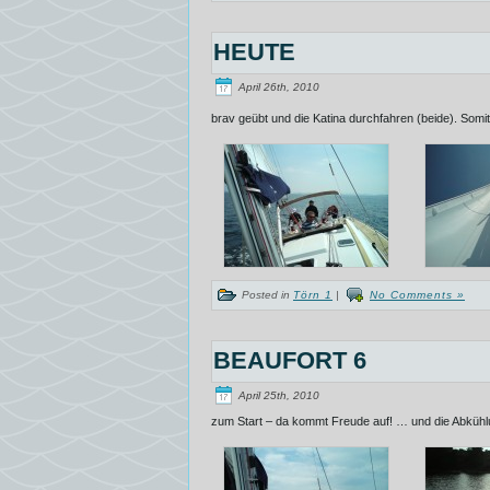
HEUTE
April 26th, 2010
brav geübt und die Katina durchfahren (beide). Somit
Posted in
Törn 1
|
No Comments »
BEAUFORT 6
April 25th, 2010
zum Start – da kommt Freude auf! … und die Abkühl