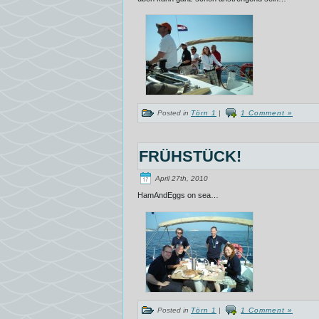
Posted in
Törn 1
|
1 Comment »
FRÜHSTÜCK!
April 27th, 2010
HamAndEggs on sea…
Posted in
Törn 1
|
1 Comment »