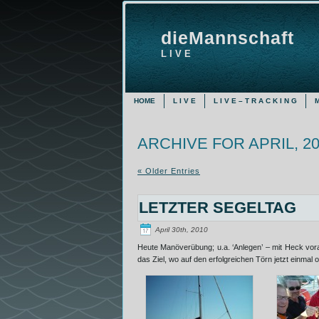
dieMannschaft
L I V E
HOME
L I V E
L I V E – T R A C K I N G
ARCHIVE FOR APRIL, 2
« Older Entries
LETZTER SEGELTAG
April 30th, 2010
Heute Manöverübung; u.a. ‘Anlegen’ – mit Heck vorau
das Ziel, wo auf den erfolgreichen Törn jetzt einmal