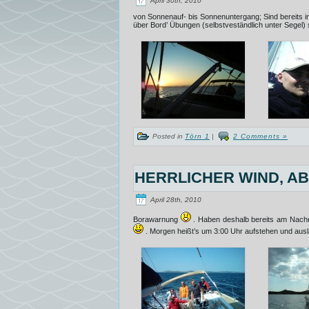
von Sonnenauf- bis Sonnenuntergang; Sind bereits in
über Bord’ Übungen (selbstveständlich unter Segel
Posted in
Törn 1
|
2 Comments »
HERRLICHER WIND, A
April 28th, 2010
Borawarnung
. Haben deshalb bereits am Nachmi
. Morgen heißt’s um 3:00 Uhr aufstehen und au