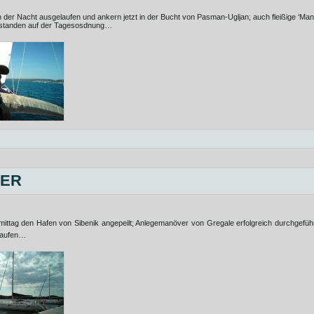
 der Nacht ausgelaufen und ankern jetzt in der Bucht von Pasman-Ugljan; auch fleißige ‘Ma
) standen auf der Tagesosdnung…
BER
ttag den Hafen von Sibenik angepeilt; Anlegemanöver von Gregale erfolgreich durchgefüh
slaufen…