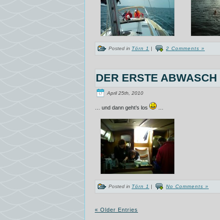
Posted in
Törn 1
|
2 Comments »
DER ERSTE ABWASCH
April 25th, 2010
… und dann geht’s los
…
Posted in
Törn 1
|
No Comments »
« Older Entries