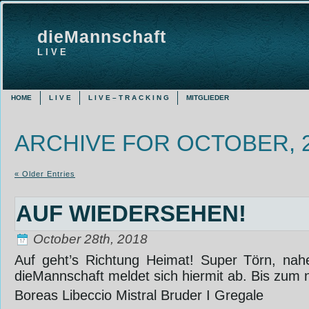
dieMannschaft
L I V E
HOME
L I V E
L I V E – T R A C K I N G
MITGLIEDER
ARCHIVE FOR OCTOBER, 
« Older Entries
AUF WIEDERSEHEN!
October 28th, 2018
Auf geht’s Richtung Heimat! Super Törn, nahe
dieMannschaft meldet sich hiermit ab. Bis zum
Boreas Libeccio Mistral Bruder I Gregale