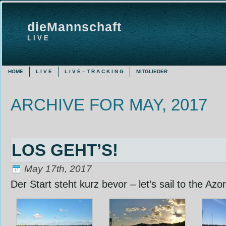
dieMannschaft
L I V E
HOME
L I V E
L I V E – T R A C K I N G
MITGLIEDER
ARCHIVE FOR MAY, 2017
LOS GEHT’S!
May 17th, 2017
Der Start steht kurz bevor – let’s sail to the Azo