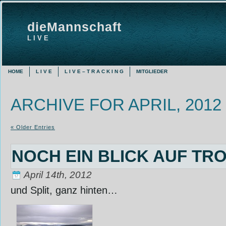
dieMannschaft
L I V E
HOME
L I V E
L I V E – T R A C K I N G
MITGLIEDER
ARCHIVE FOR APRIL, 2012
« Older Entries
NOCH EIN BLICK AUF TR
April 14th, 2012
und Split, ganz hinten…