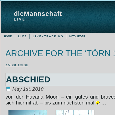
dieMannschaft
L I V E
HOME
L I V E
L I V E – T R A C K I N G
MITGLIEDER
ARCHIVE FOR THE ‘TÖRN 
« Older Entries
ABSCHIED
May 1st, 2010
von der Havana Moon – ein gutes und braves
sich hiermit ab – bis zum nächsten mal
…