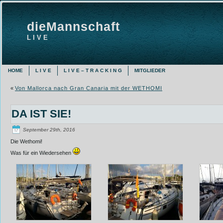
dieMannschaft
L I V E
HOME
L I V E
L I V E – T R A C K I N G
MITGLIEDER
«
Von Mallorca nach Gran Canaria mit der WETHOMI
DA IST SIE!
September 29th, 2016
Die Wethomi!
Was für ein Wiedersehen